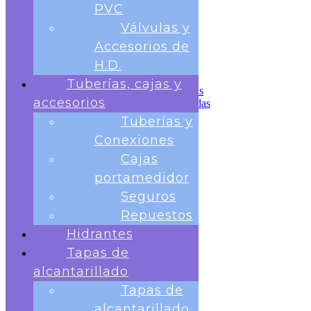
Tuberías, cajas y accesorios
PVC
Tuberías y Conexiones
Válvulas y
Cajas portamedidor
Seguros
Accesorios de
Repuestos
H.D.
Hidrantes
Tapas de alcantarillado
Tuberías, cajas y
Tapas de alcantarillado redondas
accesorios
Tapas de Alcantarillado cuadradas
Rejillas para sumideros
Tuberías y
Banco de Pruebas
Conexiones
Telemetria
Contactos
Cajas
portamedidor
Seguros
Repuestos
Hidrantes
Tapas de
Nosotros
Medidores
alcantarillado
Medidor Chorro Único
Tapas de
Medidor Chorro Multiple
Medidor Volumétrico
alcantarillado