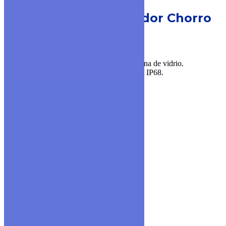
MODELO MJSDC
Medidor Chorro
Múltiple
▪ Cuerpo y cierre de Composite.
▪ Disponible en versión con visor plano y luna de vidrio.
▪ Con registro acero inoxidable y protección IP68.
▪ Diámetros disponibles: 1/2”, 3/4” y 1”.
▪ Ratio de trabajo disponible: R80.