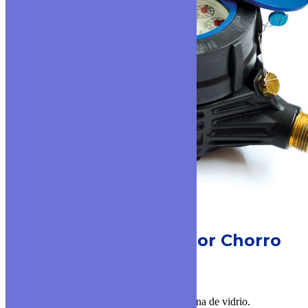
MODELO TK-4P
Medidor Chorro
Múltiple
▪ Cuerpo y cierre de Composite.
▪ Disponible en versión con visor plano y luna de vidrio.