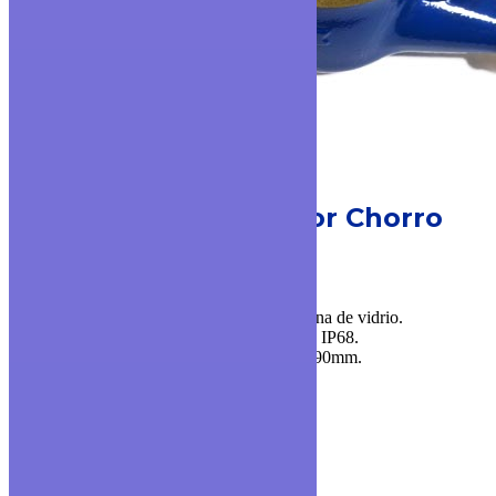
MODELO TK-1C
Medidor Chorro
Múltiple
▪ Cuerpo y cierre de bronce.
▪ Disponible en versión con visor plano y luna de vidrio.
▪ Con registro acero inoxidable y protección IP68.
▪ Diámetros disponibles: 1/2” y Longitud: 190mm.
▪ Ratio de trabajo disponible: R160, R200.