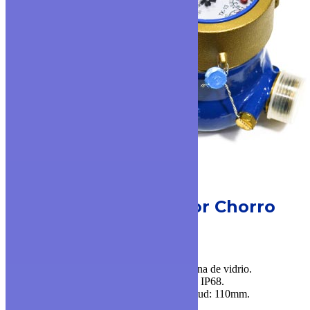
MODELO TK-13
Medidor Chorro
Múltiple
▪ Cuerpo y cierre de bronce.
▪ Disponible en versión con visor plano y luna de vidrio.
▪ Con registro acero inoxidable y protección IP68.
▪ Diámetros disponibles: 1/2”, 3/4” y Longitud: 110mm.
▪ Ratio de trabajo disponible: R160.