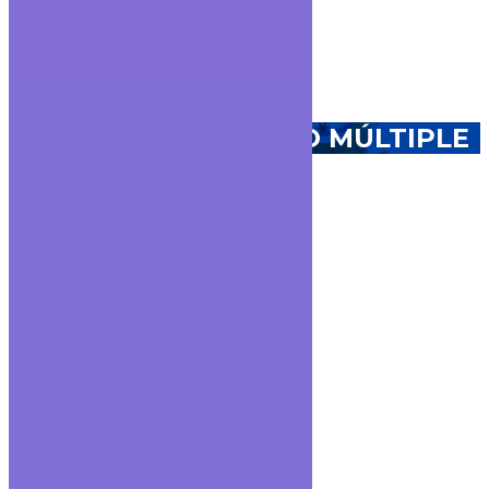
Mz. 4 - Sl. 13, Av. Benjamin Rosales
Guayaquil - Ecuador
MEDIDORES CHORRO MÚLTIPLE