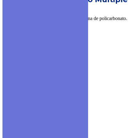
▪ Cuerpo de bronce y cierre plástico.
▪ Disponible en versión con visor plano y luna de policarbonato.
▪ Diámetros disponibles: 1/2” y 1”.
▪ Ratio de trabajo disponible: R80.