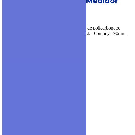
MODELO MULTI-G 45°
Medidor
Chorro Múltiple
▪ Cuerpo de bronce y cierre plástico.
▪ Disponible en versión con visor 45º y luna de policarbonato.
▪ Diámetros disponibles: 1/2”, 3/4” y longitud: 165mm y 190mm.
▪ Ratio de trabajo disponible: R80.