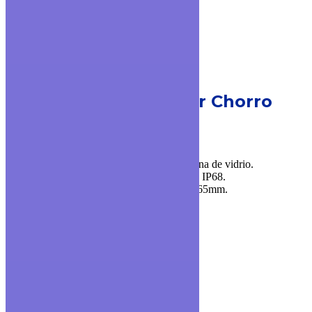
MODELO TK-4
Medidor Chorro
Múltiple
▪ Cuerpo y cierre de bronce.
▪ Disponible en versión con visor plano y luna de vidrio.
▪ Con registro acero inoxidable y protección IP68.
▪ Diámetros disponibles: 1/2” y Longitud: 165mm.
▪ Ratio de trabajo disponible: R200.