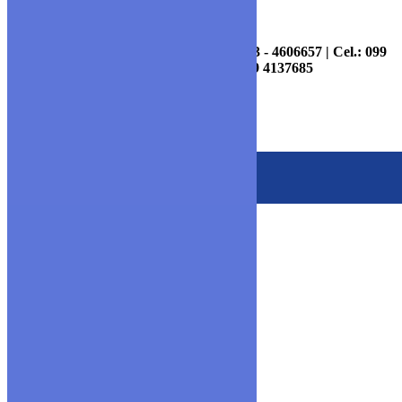
Información y Contactos: (04) - 4606643 - 4606657 | Cel.: 099
7095947 - 099 4135575 - 099 4137685
Copyright © 2020 Ceniferr
Escríbenos al Whatsapp
MENU