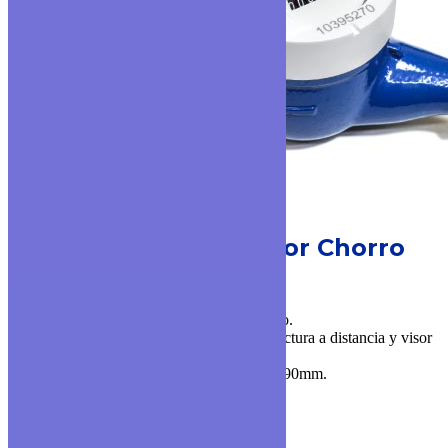
MODELO TK-29
Medidor Chorro
Múltiple
▪ Cuerpo de bronce y cierre de polipropileno.
▪ Disponible en versión preequipado para lectura a distancia y visor
45º.
▪ Diámetros disponibles: 1/2” y Longitud: 190mm.
▪ Ratio de trabajo disponible: R160.