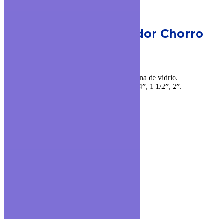
MODELO GMDM
Medidor Chorro
Múltiple
▪ Cuerpo y cierre de bronce.
▪ Disponible en versión con visor plano y luna de vidrio.
▪ Diámetros disponibles: 1/2”; 3/4”, 1”, 1 1/4”, 1 1/2”, 2”.
▪ Ratio de trabajo disponible: R100.