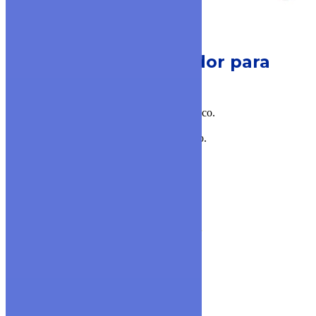
MODELO KK-12S
Medidor para
agua caliente
▪ Medidor para agua caliente tipo chorro único.
▪ Resiste temperaturas de hasta 90°.
▪ Cuerpo de bronce y cierre de polipropileno.
▪ Diámetros disponibles: 1/2”.
▪ Ratio de trabajo disponible: R160.