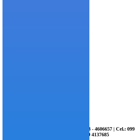
Mz. 4 - Sl. 13, Av. Benjamin Rosales
Guayaquil - Ecuador
Home
My Account
My Account
[woocommerce_my_account]
Información y Contactos: (04) - 4606643 - 4606657 | Cel.: 099
7095947 - 099 4135575 - 099 4137685