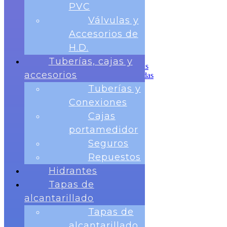
Tuberías, cajas y accesorios
PVC
Tuberías y Conexiones
Válvulas y
Cajas portamedidor
Seguros
Accesorios de
Repuestos
H.D.
Hidrantes
Tapas de alcantarillado
Tuberías, cajas y
Tapas de alcantarillado redondas
accesorios
Tapas de Alcantarillado cuadradas
Rejillas para sumideros
Tuberías y
Banco de Pruebas
Conexiones
Telemetria
Contactos
Cajas
portamedidor
Seguros
Repuestos
Hidrantes
Tapas de
Nosotros
Medidores
alcantarillado
Medidor Chorro Único
Tapas de
Medidor Chorro Multiple
Medidor Volumétrico
alcantarillado