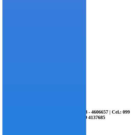
financial standing is stable.
Amanda Seyfried
Sales & Marketing, Alien Ltd.
Información y Contactos: (04) - 4606643 - 4606657 | Cel.: 099
7095947 - 099 4135575 - 099 4137685
Copyright © 2020 Ceniferr