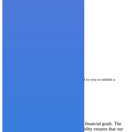
Mz. 4 - Sl. 13, Av. Benjamin Rosales
Guayaquil - Ecuador
Home
VC Sidebars
VC Right Sidebar
VC Right Sidebar
Company presentation
how can we help you?
Contact us at the Consulting WP office nearest to you or submit a
business inquiry online.
contacts
Consulting WP really helped us achieve our financial goals. The
slick presentation along with fantastic readability ensures that our