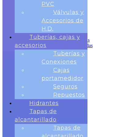
Tuberías, cajas y accesorios
PVC
Tuberías y Conexiones
Válvulas y
Cajas portamedidor
Seguros
Accesorios de
Repuestos
H.D.
Hidrantes
Tapas de alcantarillado
Tuberías, cajas y
Tapas de alcantarillado redondas
accesorios
Tapas de Alcantarillado cuadradas
Rejillas para sumideros
Tuberías y
Banco de Pruebas
Conexiones
Telemetria
Contactos
Cajas
portamedidor
Seguros
Repuestos
Hidrantes
Tapas de
Nosotros
Medidores
alcantarillado
Medidor Chorro Único
Tapas de
Medidor Chorro Multiple
Medidor Volumétrico
alcantarillado