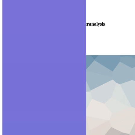
Mz. 4 - Sl. 13, Av. Benjamin Rosales
Guayaquil - Ecuador
Home
news
benchmarks
Narrow Your Focus to Prevent Overanalysis
diciembre 14, 2015
Posted by:
admin
Categoría:
Franchising
1 comentario