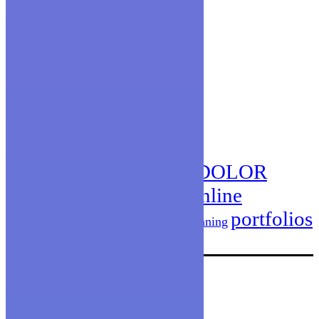
contacts
archive
archive
tags
DOLOR
consulting
401K
advisors
benchmarks
DUIS
online
finance
market
ideas
millenials
services
PLACERAT
portfolios
planning
TRISTIQUE
themeforest
tips
see our gallery