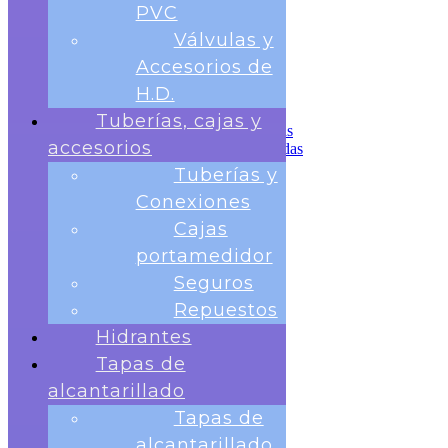
Tuberías, cajas y accesorios
PVC
Tuberías y Conexiones
Válvulas y
Cajas portamedidor
Seguros
Accesorios de
Repuestos
H.D.
Hidrantes
Tapas de alcantarillado
Tuberías, cajas y
Tapas de alcantarillado redondas
accesorios
Tapas de Alcantarillado cuadradas
Rejillas para sumideros
Tuberías y
Banco de Pruebas
Conexiones
Telemetria
Contactos
Cajas
portamedidor
Seguros
Repuestos
Hidrantes
Tapas de
Nosotros
Medidores
alcantarillado
Medidor Chorro Único
Tapas de
Medidor Chorro Multiple
Medidor Volumétrico
alcantarillado