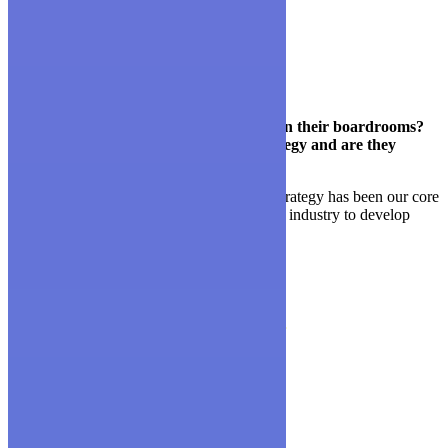
text widget
Are your competitors talking about you in their boardrooms?
Can every employee articulate your strategy and are they
empowered to execute on it?
Since Consulting WP’s founding in 1985, strategy has been our core
business. We work with companies in every industry to develop
strategies that deliver results.